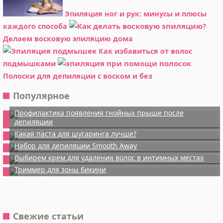
Эпиляция ног и рук: минусы и плюсы
каждого способа
Делаем восковую эпиляцию дома
Как избавиться от волос
подмышками
Полоски для депиляции с воском и без
Популярное
Профилактика появления гнойных прыще после
депиляции
Какая паста для шугаринга лучше?
Набор для депиляции Smooth Away
Выбирем крем для удаления волос в интимных местах
Триммер для зоны бикини
Свежие статьи