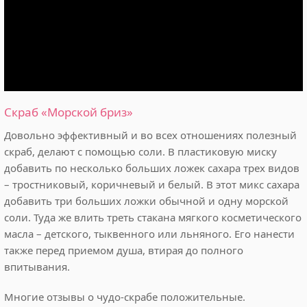
Скраб «Морской бриз»
Довольно эффективный и во всех отношениях полезный
скраб, делают с помощью соли. В пластиковую миску
добавить по несколько больших ложек сахара трех видов
– тростниковый, коричневый и белый. В этот микс сахара
добавить три больших ложки обычной и одну морской
соли. Туда же влить треть стакана мягкого косметического
масла – детского, тыквенного или льняного. Его нанести
также перед приемом душа, втирая до полного
впитывания.
Многие отзывы о чудо-скрабе положительные.