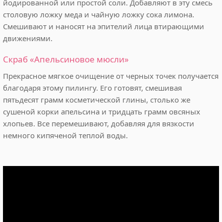
йодированной или простой соли. Добавляют в эту смесь
столовую ложку меда и чайную ложку сока лимона.
Смешивают и наносят на эпителий лица втирающими
движениями.
Скраб «Апельсиновое мюсли»
Прекрасное мягкое очищение от черных точек получается
благодаря этому пилингу. Его готовят, смешивая
пятьдесят грамм косметической глины, столько же
сушеной корки апельсина и тридцать грамм овсяных
хлопьев. Все перемешивают, добавляя для вязкости
немного кипяченой теплой воды.