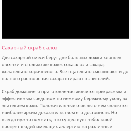
Сахарный скраб с алоэ
Для сахарной смеси берут две больших ложки хлопьев
овсянки и столько же ложек сока алоэ и сахара,
желательно коричневого. Все тщательно смешивают и до
полного растворения сахара втирают в эпителий.
Скраб домашнего приготовления является прекрасным и
эффективным средством по нежному бережному уходу за
эпителием кожи. Положительные отзывы о нем являются
наиболее ярким доказательством его достоинств. Но
всегда нужно помнить, что существует небольшой
процент людей имеющих аллергию на различные